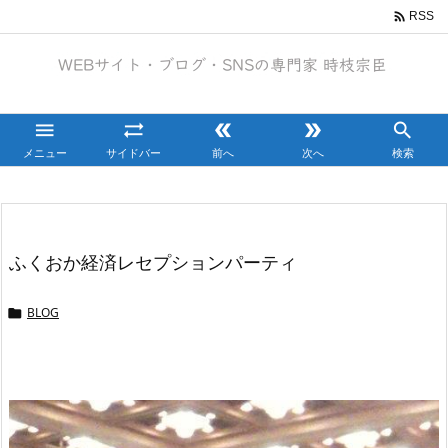

RSS





メニュー
サイドバー
前へ
次へ
検索
ふくおか経済レセプションパーティ
BLOG
