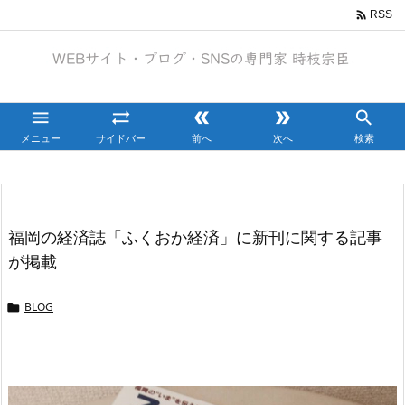

RSS





メニュー
サイドバー
前へ
次へ
検索
福岡の経済誌「ふくおか経済」に新刊に関する記事
が掲載
BLOG
