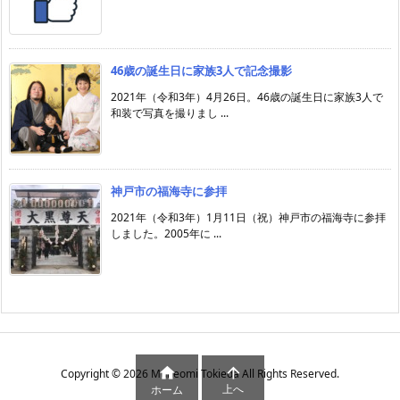
46歳の誕生日に家族3人で記念撮影
2021年（令和3年）4月26日。46歳の誕生日に家族3人で
和装で写真を撮りまし ...
神戸市の福海寺に参拝
2021年（令和3年）1月11日（祝）神戸市の福海寺に参拝
しました。2005年に ...


Copyright ©
2026
Muneomi Tokieda
All Rights Reserved.
上へ
ホーム