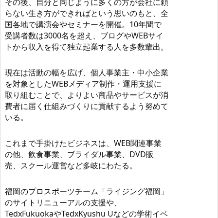
その後、自分と同じように多くの方が会社に頼
らない生き方ができればという思いのもと、全
国各地で講演会やセミナーを開催。10年間で
受講者数は3000名を超え、ブログやWEBサイ
トから収入を得て独立起業する人を多数輩出。
現在は活動の幅を広げ、個人事業主・中小企業
を対象としたWEBメディア制作・運用支援に
取り組むことで、よりよい商品やサービスが消
費者に届く仕組みづくりに貢献するよう努めて
いる。
これまで手掛けたビジネスは、WEB関連事業
の他、飲食事業、ブライダル事業、DVD販
売、スクール運営など多岐にわたる。
福岡のプロスポーツチーム「ライジング福岡」
のサイトリニューアルの支援や、
TedxFukuokaやTedxKyushu Uなどの学術イベ