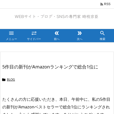

RSS





メニュー
サイドバー
前へ
次へ
検索
5作目の新刊がAmazonランキングで総合1位に
BLOG

たくさんの方に応援いただき、本日、午前中に、私の5作目
の新刊がAmazonベストセラーで総合1位にランキングされ