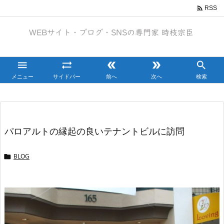

RSS





メニュー
サイドバー
前へ
次へ
検索
パロアルトの縁起の良いテナントビルに訪問
BLOG
