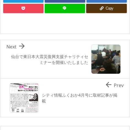
Copy

Next
仙台で東日本大震災復興支援チャリティセ
ミナーを開催いたしました

Prev
シティ情報ふくおか4月号に取材記事が掲
載