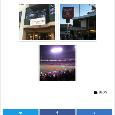
BLOG

B!